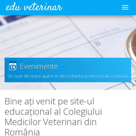
edu veterinar
Meni
Evenimente
Vă sunt de mare ajutor în dezvoltarea profesională continuă
Bine ați venit pe site-ul
educațional al Colegiului
Medicilor Veterinari din
România