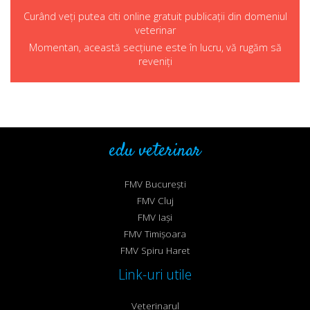
Curând veți putea citi online gratuit publicații din domeniul
veterinar
Momentan, această secțiune este în lucru, vă rugăm să
reveniți
edu veterinar
FMV București
FMV Cluj
FMV Iași
FMV Timișoara
FMV Spiru Haret
Link-uri utile
Veterinarul