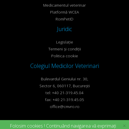
Medicamentul veterinar
Platformă WCEA
RomPetID
Juridic
Legislație
Termeni și condiții
Politica cookie
Colegiul Medicilor Veterinari
Bulevardul Geniului nr. 30,
Sector 6, 060117, București
tel: +40 21-319.45.04
fax: +40 21-319.45.05
office@cmvro.ro
Copyright ©2017-2026
cmvro.ro
Toate drepturile rezervate
×
Folosim
cookies
! Continuând navigarea vă exprimați