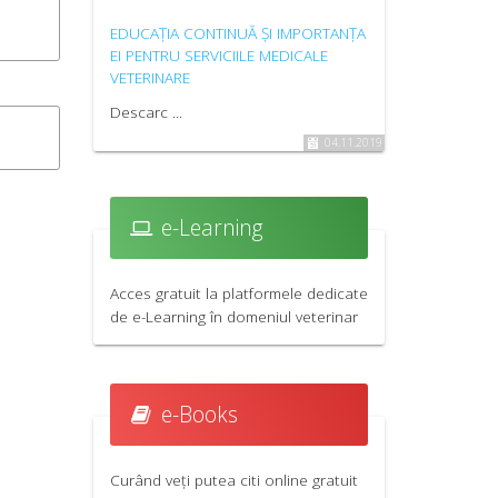
EDUCAȚIA CONTINUĂ ȘI IMPORTANȚA
FINAL REPOR
EI PENTRU SERVICIILE MEDICALE
EUROPEAN ON
VETERINARE
CONFERENCE,
ROMANIA, 20
Descarc ...
Worldwide, t
04.11.2019
of healthcare
living conditi
leading to the
e-Learning
...
Acces gratuit la platformele dedicate
de e-Learning în domeniul veterinar
e-Books
Curând veți putea citi online gratuit