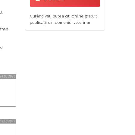
u,
Curând veți putea citi online gratuit
publicații din domeniul veterinar
tatea
ea
24.03.2026
02.10.2025