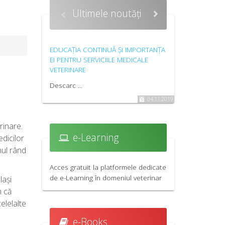
Ultimele noutăți
EDUCAȚIA CONTINUĂ ȘI IMPORTANȚA
FINAL REPOR
EI PENTRU SERVICIILE MEDICALE
EUROPEAN O
VETERINARE
CONFERENCE,
2019
Descarc ...
Worldwide, t
04.11.2019
of healthcare
living conditi
rinare.
leading to th
e-Learning
edicilor
...
mul rând
Acces gratuit la platformele dedicate
de e-Learning în domeniul veterinar
lași
m că
elelalte
e-Books