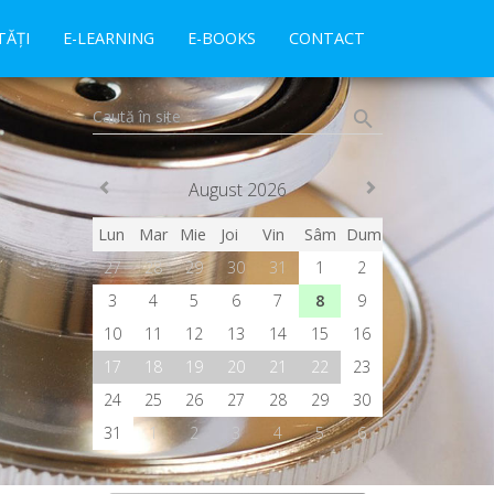
ĂȚI
E-LEARNING
E-BOOKS
CONTACT
Caută în site
August 2026
Lun
Mar
Mie
Joi
Vin
Sâm
Dum
27
28
29
30
31
1
2
3
4
5
6
7
8
9
10
11
12
13
14
15
16
17
18
19
20
21
22
23
24
25
26
27
28
29
30
31
1
2
3
4
5
6