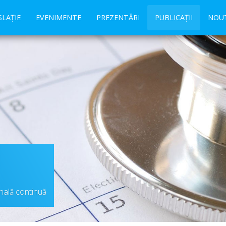
SLAȚIE
EVENIMENTE
PREZENTĂRI
PUBLICAȚII
NOUT
nală continuă