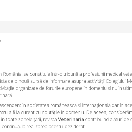
V
în România, se constituie într-o tribună a profesiunii medical vete
ficia de o nouă sursă de informare asupra activității Colegiului M
ivitățile organizate de forurile europene în domeniu și nu în ulti
rinară.
d ascendent în societatea românească și internațională dar în ace
ntru a fi la curent cu noutățile în domeniu. De aceea, consideră
în toate zonele țării, revista
Veterinaria
contribuind alături de c
 continuă, la realizarea acestui deziderat.