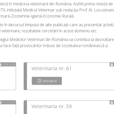
istică în medicina veterinară din România. Astfel prima revistă de
, intitulată Medicul Veterinar sub redacția Prof. Al. Locustean
rinară-Zootehnie-Igienă-Economie Rurală.
e în decursul timpului de alte publicații care au prezentat activi
l veterinare, rezultatele cercetării în acest domeniu etc.
legiul Medicilor Veterinari din România va contribui la dezvoltar
utea face față provocărilor induse de societatea românească și
29.06.2026
Veterinaria nr. 61
DESCARCĂ
17.12.2025
Veterinaria nr. 59