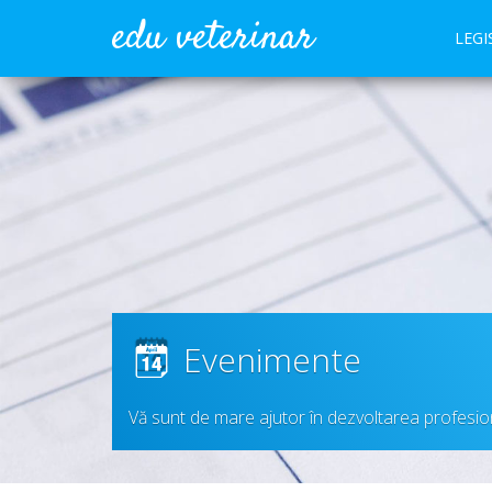
edu veterinar
LEGI
Evenimente
Vă sunt de mare ajutor în dezvoltarea profesio