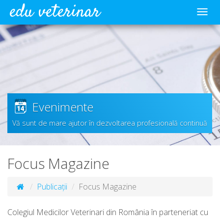
edu veterinar
Meni
Evenimente
Vă sunt de mare ajutor în dezvoltarea profesională continuă
Focus Magazine
Publicații
Focus Magazine
Colegiul Medicilor Veterinari din România în parteneriat cu