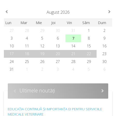
August 2026
Lun
Mar
Mie
Joi
Vin
Sâm
Dum
27
28
29
30
31
1
2
3
4
5
6
7
8
9
10
11
12
13
14
15
16
17
18
19
20
21
22
23
24
25
26
27
28
29
30
31
1
2
3
4
5
6
Ultimele noutăți
EDUCAȚIA CONTINUĂ ȘI IMPORTANȚA EI PENTRU SERVICIILE
MEDICALE VETERINARE