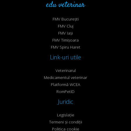
edu veterinar
FMV București
FMV Cluj
FMV Iași
FMV Timișoara
FMV Spiru Haret
Link-uri utile
Veterinarul
Medicamentul veterinar
Platformă WCEA
RomPetID
Juridic
Legislație
Termeni și condiții
Politica cookie