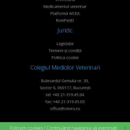
Medicamentul veterinar
Platformă WCEA
RomPetID
Juridic
Legislație
Termeni și condiții
Politica cookie
Colegiul Medicilor Veterinari
Bulevardul Geniului nr. 30,
Sector 6, 060117, București
tel: +40 21-319.45.04
fax: +40 21-319.45.05
office@cmvro.ro
Copyright ©2017-2026
cmvro.ro
Toate drepturile rezervate
×
Folosim
cookies
! Continuând navigarea vă exprimați