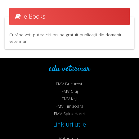
e-Books
Curând veți putea citi online gratuit publicații din domeniul
veterinar
edu veterinar
FMV București
FMV Cluj
FMV Iași
FMV Timișoara
FMV Spiru Haret
Link-uri utile
Veterinarul