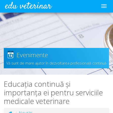
edu veterinar
Meni
Evenimente
Vă sunt de mare ajutor în dezvoltarea profesională continuă
Educația continuă și
importanța ei pentru serviciile
medicale veterinare