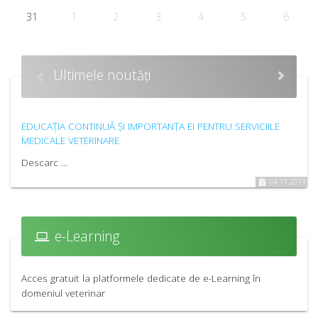
31
1
2
3
4
5
6
Ultimele noutăți
EDUCAȚIA CONTINUĂ ȘI IMPORTANȚA EI PENTRU SERVICIILE
MEDICALE VETERINARE
Descarc ...
04.11.2019
e-Learning
Acces gratuit la platformele dedicate de e-Learning în
domeniul veterinar