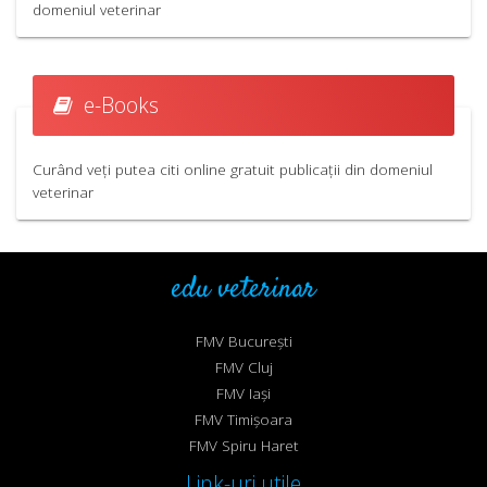
domeniul veterinar
e-Books
Curând veți putea citi online gratuit publicații din domeniul
veterinar
edu veterinar
FMV București
FMV Cluj
FMV Iași
FMV Timișoara
FMV Spiru Haret
Link-uri utile