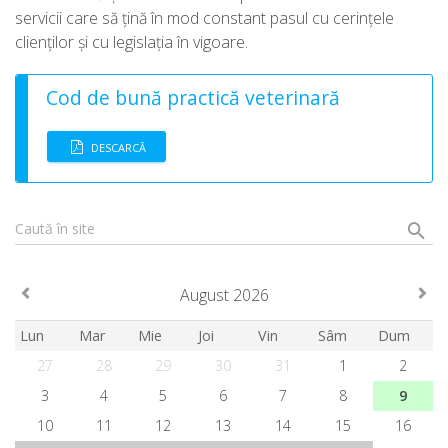
servicii care să ţină în mod constant pasul cu cerinţele
clienţilor şi cu legislaţia în vigoare.
Cod de bună practică veterinară
DESCARCĂ
Caută în site
August 2026
Lun
Mar
Mie
Joi
Vin
Sâm
Dum
27
28
29
30
31
1
2
3
4
5
6
7
8
9
10
11
12
13
14
15
16