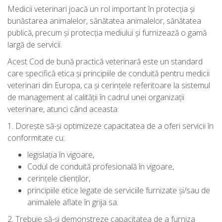
Medicii veterinari joacă un rol important în protecţia şi
bunăstarea animalelor, sănătatea animalelor, sănătatea
publică, precum şi protecţia mediului şi furnizează o gamă
largă de servicii.
Acest Cod de bună practică veterinară este un standard
care specifică etica şi principiile de conduită pentru medicii
veterinari din Europa, ca şi cerinţele referitoare la sistemul
de management al calităţii în cadrul unei organizaţii
veterinare, atunci când aceasta:
1. Doreşte să-şi optimizeze capacitatea de a oferi servicii în
conformitate cu:
legislaţia în vigoare,
Codul de conduită profesională în vigoare,
cerinţele clienţilor,
principiile etice legate de serviciile furnizate şi/sau de
animalele aflate în grija sa.
2. Trebuie să-şi demonstreze capacitatea de a furniza