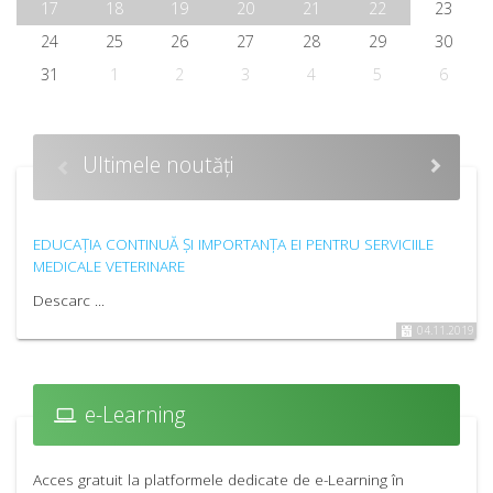
17
18
19
20
21
22
23
24
25
26
27
28
29
30
31
1
2
3
4
5
6
Ultimele noutăți
EDUCAȚIA CONTINUĂ ȘI IMPORTANȚA EI PENTRU SERVICIILE
MEDICALE VETERINARE
Descarc ...
04.11.2019
e-Learning
Acces gratuit la platformele dedicate de e-Learning în