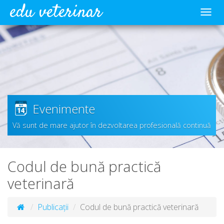
edu veterinar
Meni
Evenimente
Vă sunt de mare ajutor în dezvoltarea profesională continuă
Codul de bună practică
veterinară
Publicații
Codul de bună practică veterinară