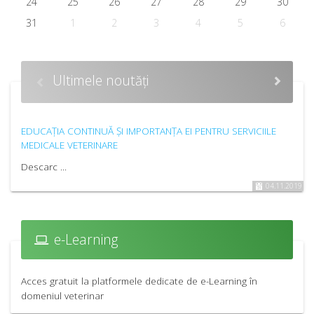
24
25
26
27
28
29
30
31
1
2
3
4
5
6
Ultimele noutăți
EDUCAȚIA CONTINUĂ ȘI IMPORTANȚA EI PENTRU SERVICIILE
MEDICALE VETERINARE
Descarc ...
04.11.2019
e-Learning
Acces gratuit la platformele dedicate de e-Learning în
domeniul veterinar