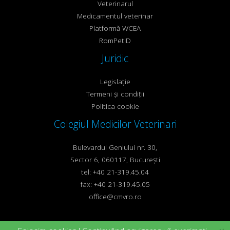
Veterinarul
Medicamentul veterinar
Platformă WCEA
RomPetID
Juridic
Legislație
Termeni și condiții
Politica cookie
Colegiul Medicilor Veterinari
Bulevardul Geniului nr. 30,
Sector 6, 060117, București
tel: +40 21-319.45.04
fax: +40 21-319.45.05
office@cmvro.ro
Copyright ©2017-2026
cmvro.ro
Toate drepturile rezervate