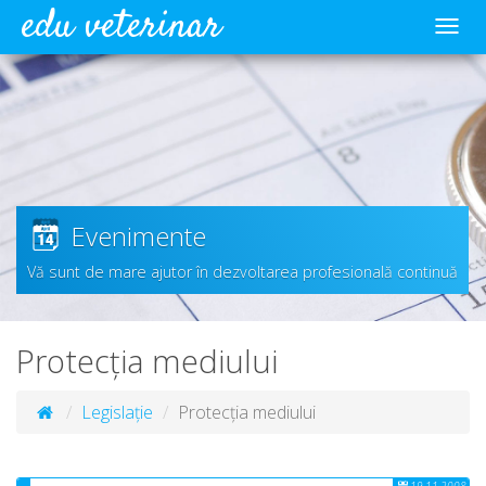
edu veterinar
Meni
Evenimente
Vă sunt de mare ajutor în dezvoltarea profesională continuă
Protecția mediului
Legislație
Protecția mediului