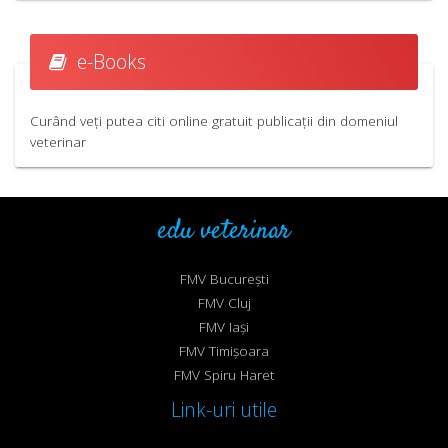
e-Books
Curând veți putea citi online gratuit publicații din domeniul
veterinar
edu veterinar
FMV București
FMV Cluj
FMV Iași
FMV Timișoara
FMV Spiru Haret
Link-uri utile