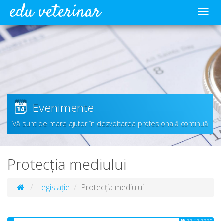
edu veterinar
Meni
Evenimente
Vă sunt de mare ajutor în dezvoltarea profesională continuă
Protecția mediului
Legislație
Protecția mediului