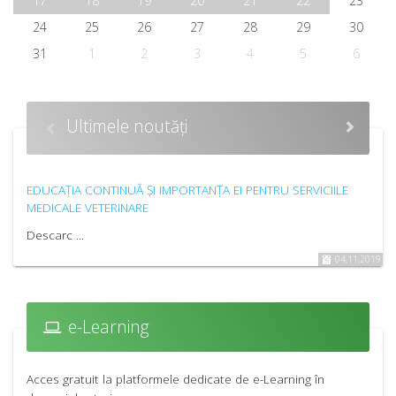
17
18
19
20
21
22
23
24
25
26
27
28
29
30
31
1
2
3
4
5
6
Ultimele noutăți
EDUCAȚIA CONTINUĂ ȘI IMPORTANȚA EI PENTRU SERVICIILE
MEDICALE VETERINARE
Descarc ...
04.11.2019
e-Learning
Acces gratuit la platformele dedicate de e-Learning în