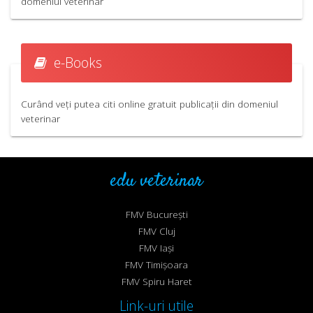
domeniul veterinar
e-Books
Curând veți putea citi online gratuit publicații din domeniul
veterinar
edu veterinar
FMV București
FMV Cluj
FMV Iași
FMV Timișoara
FMV Spiru Haret
Link-uri utile