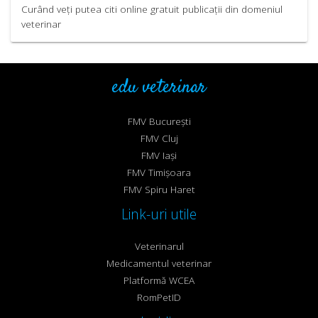
Curând veți putea citi online gratuit publicații din domeniul
veterinar
edu veterinar
FMV București
FMV Cluj
FMV Iași
FMV Timișoara
FMV Spiru Haret
Link-uri utile
Veterinarul
Medicamentul veterinar
Platformă WCEA
RomPetID