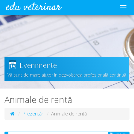
edu veterinar
Meni
Evenimente
Vă sunt de mare ajutor în dezvoltarea profesională continuă
Animale de rentă
Prezentări
Animale de rentă