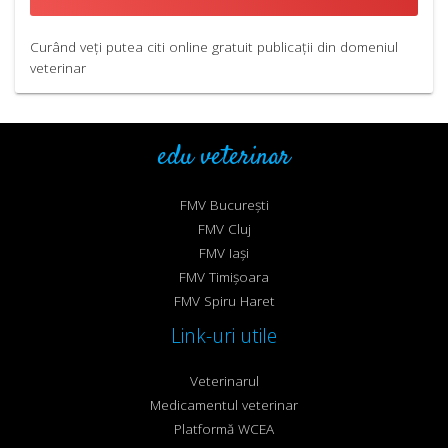
Curând veți putea citi online gratuit publicații din domeniul
veterinar
edu veterinar
FMV București
FMV Cluj
FMV Iași
FMV Timișoara
FMV Spiru Haret
Link-uri utile
Veterinarul
Medicamentul veterinar
Platformă WCEA