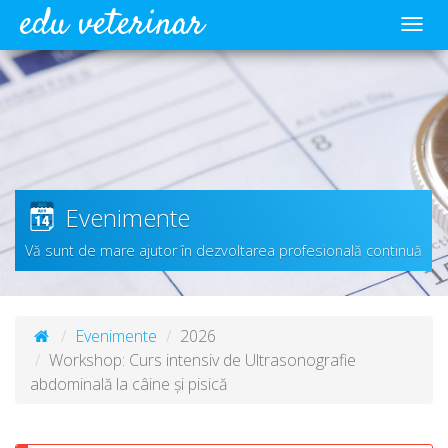
edu veterinar
Meni
Evenimente
Vă sunt de mare ajutor în dezvoltarea profesională continuă
Evenimente
2026
Workshop: Curs intensiv de Ultrasonografie
abdominală la câine și pisică