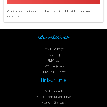
Curând veți putea citi online gratuit publicații din domeniul
veterinar
edu veterinar
FMV București
FMV Cluj
FMV Iași
FMV Timișoara
FMV Spiru Haret
Link-uri utile
Veterinarul
Medicamentul veterinar
Platformă WCEA