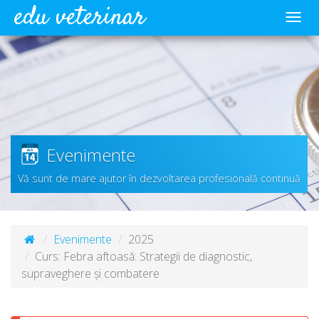
edu veterinar
Meni
Evenimente
Vă sunt de mare ajutor în dezvoltarea profesională continuă
Evenimente
2025
Curs: Febra aftoasă: Strategii de diagnostic,
supraveghere și combatere